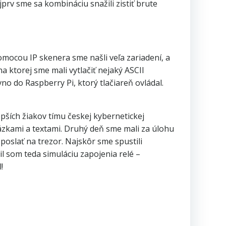
prv sme sa kombináciu snažili zistiť brute
omocou IP skenera sme našli veľa zariadení, a
 na ktorej sme mali vytlačiť nejaký ASCII
 do Raspberry Pi, ktorý tlačiareň ovládal.
epších žiakov tímu českej kybernetickej
ázkami a textami. Druhý deň sme mali za úlohu
oslať na trezor. Najskôr sme spustili
il som teda simuláciu zapojenia relé –
!