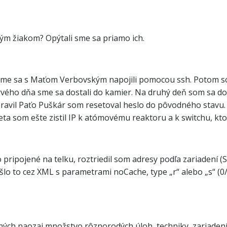
ým žiakom? Opýtali sme sa priamo ich.
e sme sa s Maťom Verbovským napojili pomocou ssh. Potom s
ého dňa sme sa dostali do kamier. Na druhý deň som sa dost
spravil Paťo Puškár som resetoval heslo do pôvodného stav
a som ešte zistil IP k atómovému reaktoru a k switchu, kto
lo pripojené na telku, roztriedil som adresy podľa zariaden
šlo to cez XML s parametrami noCache, type „r“ alebo „s“ (0/1
h naozaj množstvo rôznorodých úloh, techniky, zariadení a 