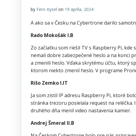
by
Fero Kysel
on
19 apríla, 2024
A ako sa v Česku na Cybertrone darilo samotn
Rado Mokošák I.B
Zo začiatku som riešil TV s Raspberry Pi, kd
nemali dobre zabezpečené heslo a na konci prv
a zmenili heslo. Vďaka skrytému účtu, ktorý 
ktorom niekto zmenil heslo. V programe Pronet
Rišo Zemko I.IT
Ja som zistil IP adresu Raspberry Pi, ktoré bo
stránka trezoru posielala request na reléčka. I
druhého dňa menil video nastavenia kamier.
Andrej Šmeral II.B
Na Českom Cybertrone bolo pre nás pripravenýc