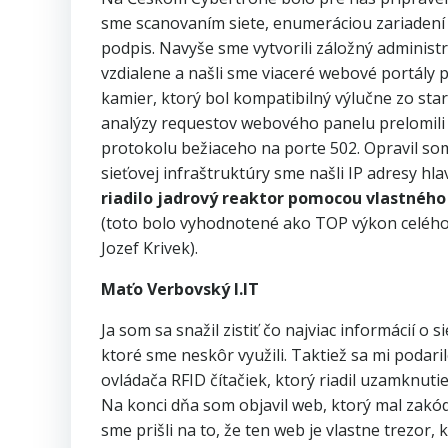
sme scanovaním siete, enumeráciou zariadení a
podpis. Navyše sme vytvorili záložný administrá
vzdialene a našli sme viaceré webové portály 
kamier, ktorý bol kompatibilný výlučne zo st
analýzy requestov webového panelu prelomili k
protokolu bežiaceho na porte 502. Opravil so
sieťovej infraštruktúry sme našli IP adresy h
riadilo jadrový reaktor pomocou vlastnéh
(toto bolo vyhodnotené ako TOP výkon celého 
Jozef Krivek).
Maťo Verbovský I.IT
Ja som sa snažil zistiť čo najviac informácií o
ktoré sme neskôr využili. Taktiež sa mi podar
ovládača RFID čítačiek, ktorý riadil uzamknut
Na konci dňa som objavil web, ktorý mal zakód
sme prišli na to, že ten web je vlastne trezor