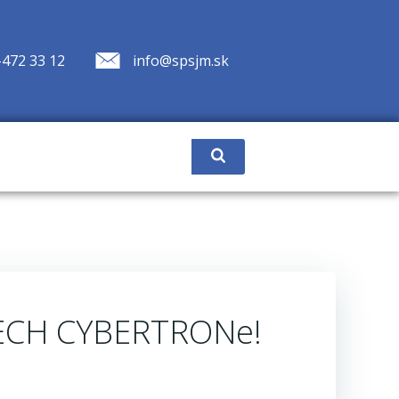
-472 33 12
info@spsjm.sk
CZECH CYBERTRONe!