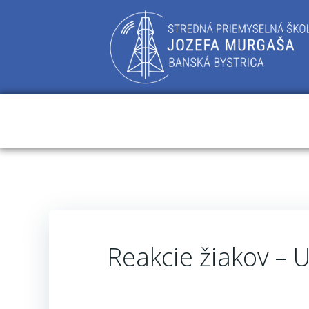
Skip
to
content
Reakcie žiakov –