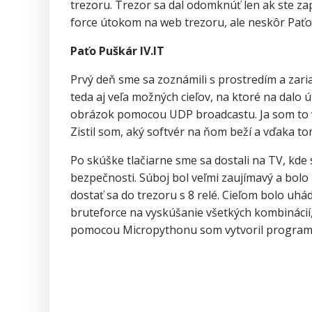
trezoru. Trezor sa dal odomknúť len ak ste zap
force útokom na web trezoru, ale neskôr Paťo 
Paťo Puškár IV.IT
Prvý deň sme sa zoznámili s prostredím a zaria
teda aj veľa možných cieľov, na ktoré na dalo úto
obrázok pomocou UDP broadcastu. Ja som to vš
Zistil som, aký softvér na ňom beží a vďaka to
Po skúške tlačiarne sme sa dostali na TV, kde 
bezpečnosti. Súboj bol veľmi zaujímavý a bol
dostať sa do trezoru s 8 relé. Cieľom bolo u
bruteforce na vyskúšanie všetkých kombinácií, 
pomocou Micropythonu som vytvoril program 