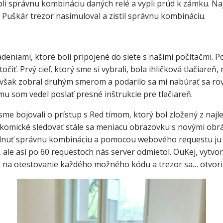
li správnu kombináciu daných relé a vypli prúd k zámku. Naj
Puškár trezor nasimuloval a zistil správnu kombináciu.
deniami, ktoré boli pripojené do siete s našimi počítačmi. P
čiť. Prvý cieľ, ktorý sme si vybrali, bola ihličková tlačiareň,
ak zobral druhým smerom a podarilo sa mi nabúrať sa rovno
mu som vedel poslať presné inštrukcie pre tlačiareň.
sme bojovali o prístup s Red tímom, ktorý bol zložený z najl
o komické sledovať stále sa meniacu obrazovku s novými obr
hádnuť správnu kombináciu a pomocou webového requestu ju p
ale asi po 60 requestoch nás server odmietol. OuKej, vytvor
na otestovanie každého možného kódu a trezor sa… otvoril