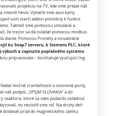
avovalo projekciu na TV, kde sme pridali náš
zmenili heslo. Vytlačili sme ascii karty
javil som starší addon potrebný k funkcii
iamo. Taktiež sme pomocou simulácie a
tiež, že trezor sa dá ovládať pomocou modbus
 dianie. Pomocou Pronety a vizualizácie
ojil ku Snap7 serveru, k Siemens PLC, ktoré
ný výbuch a zapnutie poplašného systému
iu pripravovala – konštatuje vyučujúci Ing.
sa hľadať možné zraniteľnosti a otvorené porty,
dali náš podpis ,,SPSJM SLOVAKIA“ a do
ry reaktora, ktoré sa nám podarilo ovládnuť.
yzovali, no nezistili sme nič. Na druhý deň
ktoré dodávali prúd do magnetického zámku