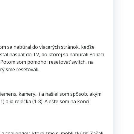
om sa nabúral do viacerých stránok, keďže
al naspäť do TV, do ktorej sa nabúrali Poliaci
u. Potom som pomohol resetovať switch, na
rý sme resetovali.
í (Siemens, kamery…) a našiel som spôsob, akým
) a id reléčka (1-8). A ešte som na konci
challengov, ktoré sme si mohli skúsiť. Začali