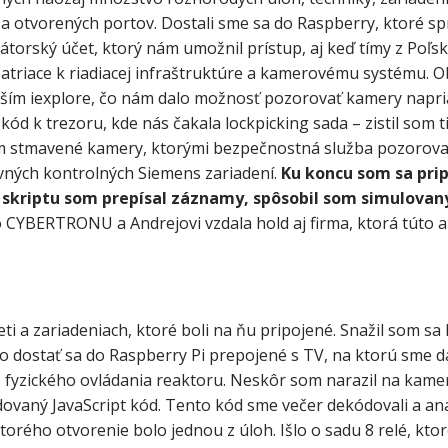
 otvorených portov. Dostali sme sa do Raspberry, ktoré spr
torský účet, ktorý nám umožnil prístup, aj keď tímy z Poľska 
patriace k riadiacej infraštruktúre a kamerovému systému. Ob
arším iexplore, čo nám dalo možnosť pozorovať kamery napr
ód k trezoru, kde nás čakala lockpicking sada – zistil som 
m stmavené kamery, ktorými bezpečnostná služba pozorovala
lavných kontrolných Siemens zariadení.
Ku koncu som sa prip
o skriptu som prepísal záznamy, spôsobil som simulova
CYBERTRONU a Andrejovi vzdala hold aj firma, ktorá túto akc
 sieti a zariadeniach, ktoré boli na ňu pripojené. Snažil som 
ilo dostať sa do Raspberry Pi prepojené s TV, na ktorú sme 
ie fyzického ovládania reaktoru. Neskôr som narazil na kame
ovaný JavaScript kód. Tento kód sme večer dekódovali a anal
, ktorého otvorenie bolo jednou z úloh. Išlo o sadu 8 relé, 