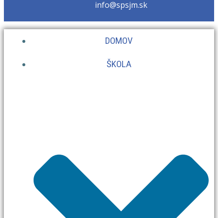
info@spsjm.sk
DOMOV
ŠKOLA