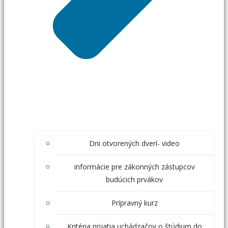
Dni otvorených dverí- video
informácie pre zákonných zástupcov
budúcich prvákov
Prípravný kurz
Kritéria prijatia uchádzačov o štúdium do