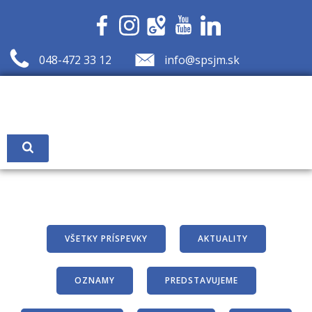
Skip
to
content
048-472 33 12
info@spsjm.sk
VŠETKY PRÍSPEVKY
AKTUALITY
OZNAMY
PREDSTAVUJEME