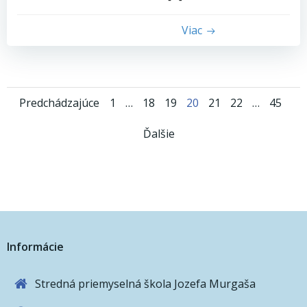
Viac
Posts
Posts
Page
Page
Page
Page
Page
Page
Page
Predchádzajúce
1
…
18
19
20
21
22
…
45
Posts
navigation
navigation
Ďalšie
navigation
Informácie
Stredná priemyselná škola Jozefa Murgaša