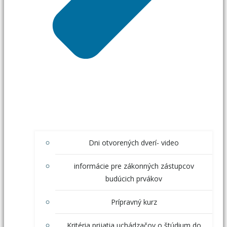
Dni otvorených dverí- video
informácie pre zákonných zástupcov
budúcich prvákov
Prípravný kurz
Kritéria prijatia uchádzačov o štúdium do