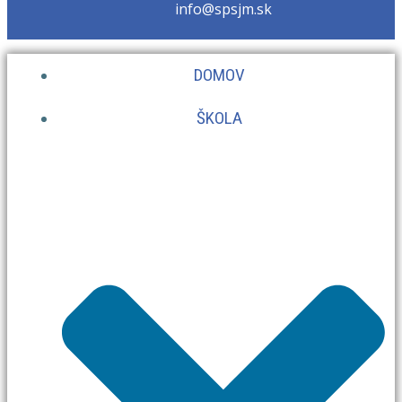
info@spsjm.sk
DOMOV
ŠKOLA