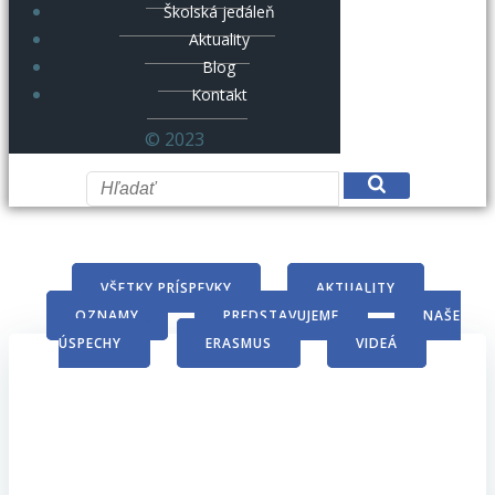
Školská jedáleň
Aktuality
Blog
Kontakt
© 2023
VŠETKY PRÍSPEVKY
AKTUALITY
OZNAMY
PREDSTAVUJEME
NAŠE
ÚSPECHY
ERASMUS
VIDEÁ