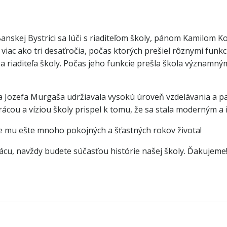
nskej Bystrici sa lúči s riaditeľom školy, pánom Kamilom Ko
 viac ako tri desaťročia, počas ktorých prešiel rôznymi funk
 riaditeľa školy. Počas jeho funkcie prešla škola významný
 Jozefa Murgaša udržiavala vysokú úroveň vzdelávania a pat
cou a víziou školy prispel k tomu, že sa stala moderným a
e mu ešte mnoho pokojných a šťastných rokov života!
ácu, navždy budete súčasťou histórie našej školy. Ďakujeme
Post