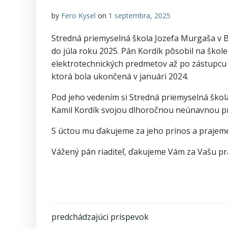
by
Fero Kysel
on
1 septembra, 2025
Stredná priemyselná škola Jozefa Murgaša v Ba
do júla roku 2025. Pán Kordík pôsobil na škole
elektrotechnických predmetov až po zástupcu a
ktorá bola ukončená v januári 2024.
Pod jeho vedením si Stredná priemyselná škola
Kamil Kordík svojou dlhoročnou neúnavnou prá
S úctou mu ďakujeme za jeho prínos a prajem
Vážený pán riaditeľ, ďakujeme Vám za Vašu pr
Post
predchádzajúci príspevok