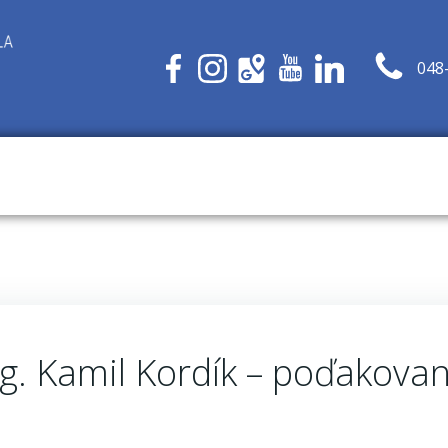
048
ng. Kamil Kordík – poďakovan