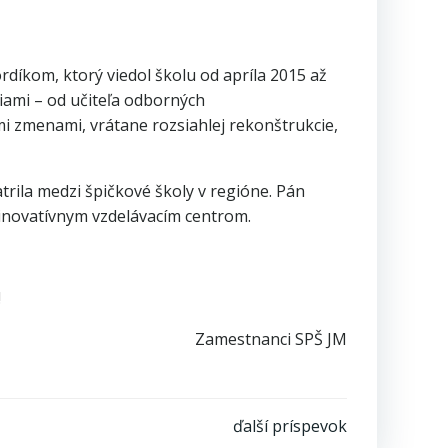
rdíkom, ktorý viedol školu od apríla 2015 až
ciami – od učiteľa odborných
mi zmenami, vrátane rozsiahlej rekonštrukcie,
rila medzi špičkové školy v regióne. Pán
 inovatívnym vzdelávacím centrom.
!
Zamestnanci SPŠ JM
ďalší príspevok