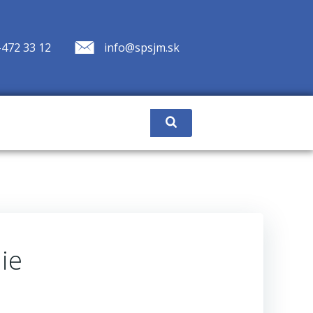
-472 33 12
info@spsjm.sk
ie