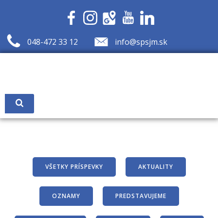
Skip
to
content
048-472 33 12
info@spsjm.sk
VŠETKY PRÍSPEVKY
AKTUALITY
OZNAMY
PREDSTAVUJEME