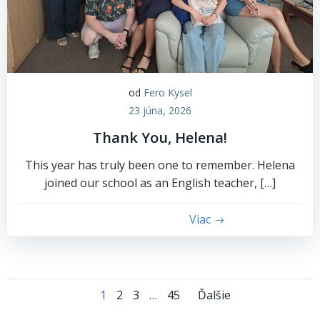
od
Fero Kysel
23 júna, 2026
Thank You, Helena!
This year has truly been one to remember. Helena
joined our school as an English teacher, […]
Viac
Posts
Posts
Page
Page
Page
Page
1
2
3
…
45
Ďalšie