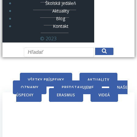
Školská jedáleň
Aktuality
Blog
Kontakt
© 2023
VŠETKY PRÍSPEVKY
AKTUALITY
OZNAMY
PREDSTAVUJEME
NAŠE
ÚSPECHY
ERASMUS
VIDEÁ