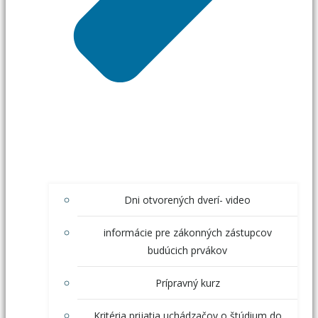
Dni otvorených dverí- video
informácie pre zákonných zástupcov
budúcich prvákov
Prípravný kurz
Kritéria prijatia uchádzačov o štúdium do