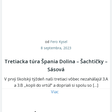
od
Fero Kysel
8 septembra, 2023
Tretiacka túra Špania Dolina – Šachtičky –
Sásová
V prvý školský týždeň naši tretiaci vôbec nezaháľajú! 3.A
a 3.B ,,kopli do vrtúľ“ a dopriali si spolu so […]
Viac