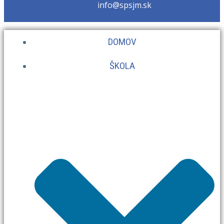
info@spsjm.sk
DOMOV
ŠKOLA