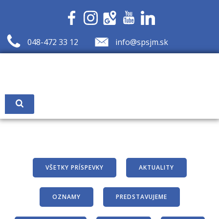
Skip
to
content
048-472 33 12
info@spsjm.sk
VŠETKY PRÍSPEVKY
AKTUALITY
OZNAMY
PREDSTAVUJEME