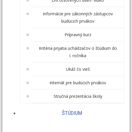
Dni otvorených dverí- video
informácie pre zákonných zástupcov
budúcich prvákov
Prípravný kurz
Kritéria prijatia uchádzačov o štúdium do
I. ročníka
Ukáž čo vieš
Internát pre budúcich prvákov
Stručná prezentácia školy
ŠTÚDIUM