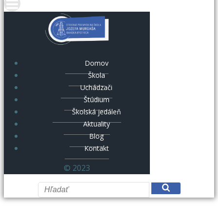
Domov
Škola
Uchádzači
Štúdium
Školská jedáleň
Aktuality
Blog
Kontakt
© 2023