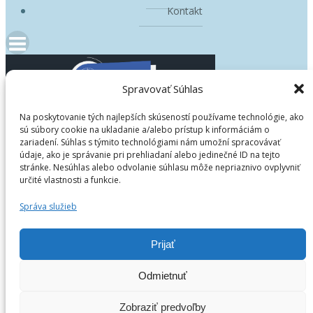
Kontakt
Spravovať Súhlas
Na poskytovanie tých najlepších skúseností používame technológie, ako
Domov
sú súbory cookie na ukladanie a/alebo prístup k informáciám o
zariadení. Súhlas s týmito technológiami nám umožní spracovávať
Škola
údaje, ako je správanie pri prehliadaní alebo jedinečné ID na tejto
Uchádzači
stránke. Nesúhlas alebo odvolanie súhlasu môže nepriaznivo ovplyvniť
Štúdium
určité vlastnosti a funkcie.
Školská jedáleň
Správa služieb
Aktuality
Blog
Prijať
Kontakt
Odmietnuť
© 2023
Zobraziť predvoľby