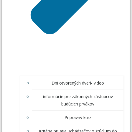
Dni otvorených dverí- video
informácie pre zákonných zástupcov
budúcich prvákov
Prípravný kurz
Kritéria prijatia uchádzačov o štúdium do