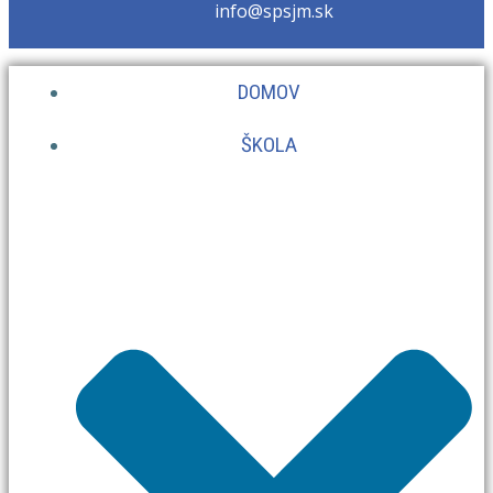
info@spsjm.sk
DOMOV
ŠKOLA