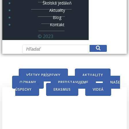
Školská jedáleň
Aktuality
Blog
Kontakt
© 2023
VŠETKY PRÍSPEVKY
AKTUALITY
OZNAMY
PREDSTAVUJEME
NAŠE
ÚSPECHY
ERASMUS
VIDEÁ