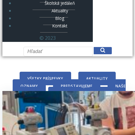
Školská jedáleň
Aktuality
Blog
Kontakt
© 2023
VŠETKY PRÍSPEVKY
AKTUALITY
OZNAMY
PREDSTAVUJEME
NAŠE
ÚSPECHY
ERASMUS
VIDEÁ