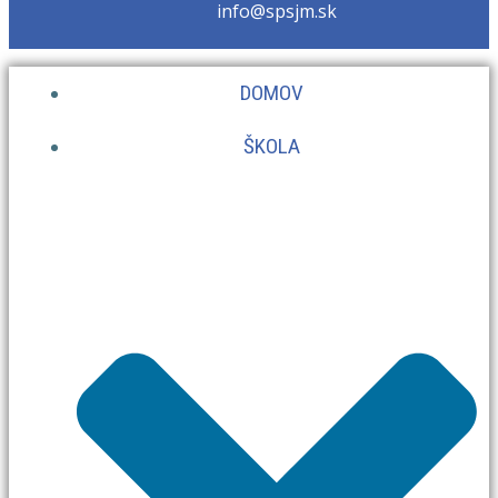
info@spsjm.sk
DOMOV
ŠKOLA