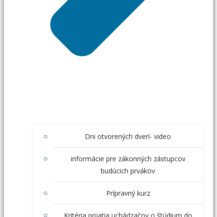
Dni otvorených dverí- video
informácie pre zákonných zástupcov
budúcich prvákov
Prípravný kurz
Kritéria prijatia uchádzačov o štúdium do