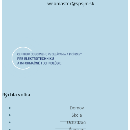
webmaster@spsjm.sk
Rýchla voľba
Domov
Škola
Uchádzači
Štúdium