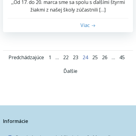
,,Od 17. do 20. marca sme sa spolu s ďalšími štyrmi
žiakmi z našej školy zúčastnili […]
Viac
Posts
Posts
Page
Page
Page
Page
Page
Page
Page
Predchádzajúce
1
…
22
23
24
25
26
…
45
Posts
navigation
navigation
Ďalšie
navigation
Informácie