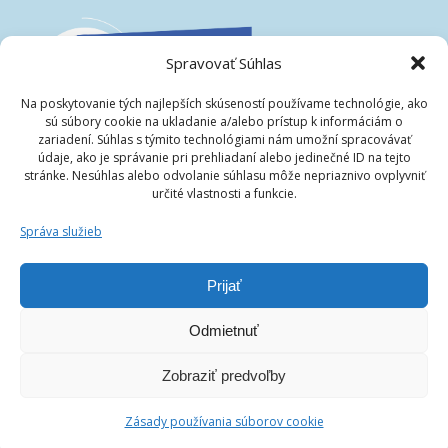
Spravovať Súhlas
Na poskytovanie tých najlepších skúseností používame technológie, ako
sú súbory cookie na ukladanie a/alebo prístup k informáciám o
zariadení. Súhlas s týmito technológiami nám umožní spracovávať
údaje, ako je správanie pri prehliadaní alebo jedinečné ID na tejto
stránke. Nesúhlas alebo odvolanie súhlasu môže nepriaznivo ovplyvniť
určité vlastnosti a funkcie.
Správa služieb
Prijať
Odmietnuť
© 2026 | Stredná priemyselná škola Jozefa
Murgaša|spsjm.sk | Všetky práva vyhradené. | Web
Zobraziť predvoľby
vytvoril:
elibos.sk
Zásady používania súborov cookie