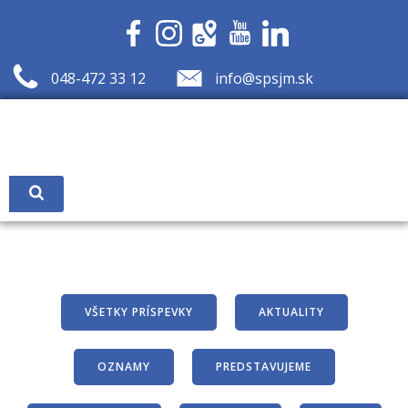
Skip
to
content
048-472 33 12
info@spsjm.sk
VŠETKY PRÍSPEVKY
AKTUALITY
OZNAMY
PREDSTAVUJEME