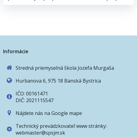
Post
Post
navigation
navigation
Informácie
Stredná priemyselná škola Jozefa Murgaša
Hurbanova 6, 975 18 Banská Bystrica
IČO: 00161471
DIČ: 2021115547
Nájdete nás na Google mape
Technický prevádzkovateľ www stránky:
webmaster@spsjm.sk