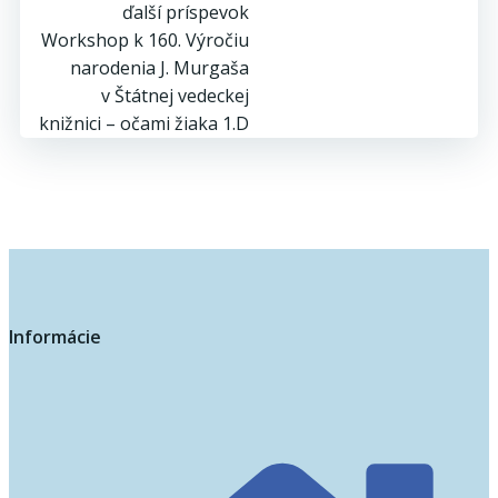
navigation
Post
ďalší príspevok
Workshop k 160. Výročiu
navigation
narodenia J. Murgaša
v Štátnej vedeckej
knižnici – očami žiaka 1.D
Informácie