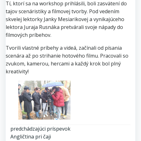
Tí, ktorí sa na workshop prihlásili, boli zasvätení do
tajov scenáristiky a filmovej tvorby. Pod vedením
skvelej lektorky Janky Mesiarikovej a vynikajúceho
lektora Juraja Rusnáka pretvárali svoje nápady do
filmových príbehov.
Tvorili vlastné príbehy a videá, začínali od písania
scenára až po strihanie hotového filmu. Pracovali so
zvukom, kamerou, hercami a každý krok bol plný
kreativity!
Post
predchádzajúci príspevok
Angličtina pri čaji