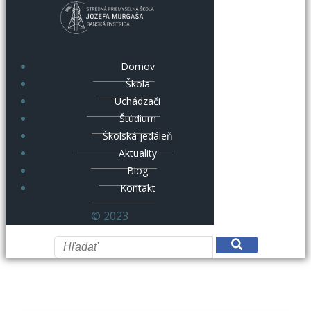
Domov
Škola
Uchádzači
Štúdium
Školská jedáleň
Aktuality
Blog
Kontakt
© 2023