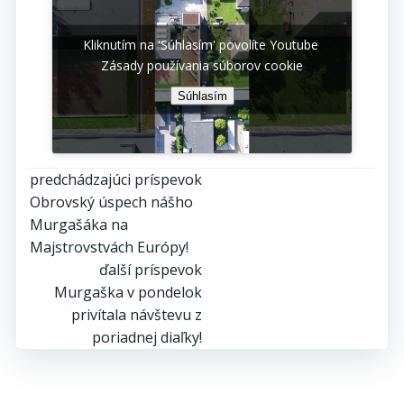
Kliknutím na 'Súhlasím' povolíte Youtube
Zásady používania súborov cookie
Súhlasím
Post
predchádzajúci príspevok
Obrovský úspech nášho
navigation
Murgašáka na
Majstrovstvách Európy!
Post
ďalší príspevok
Murgaška v pondelok
navigation
privítala návštevu z
poriadnej diaľky!