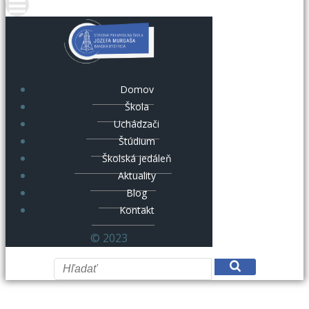
Domov
Škola
Uchádzači
Štúdium
Školská jedáleň
Aktuality
Blog
Kontakt
© 2023