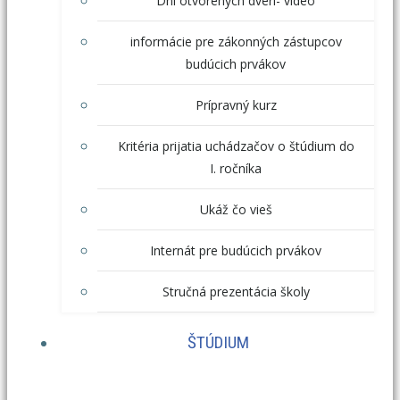
Dni otvorených dverí- video
informácie pre zákonných zástupcov
budúcich prvákov
Prípravný kurz
Kritéria prijatia uchádzačov o štúdium do
I. ročníka
Ukáž čo vieš
Internát pre budúcich prvákov
Stručná prezentácia školy
ŠTÚDIUM