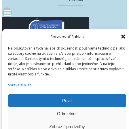
Spravovať Súhlas
Domov
Na poskytovanie tých najlepších skúseností používame technológie, ako
sú súbory cookie na ukladanie a/alebo prístup k informáciám o
Škola
zariadení. Súhlas s týmito technológiami nám umožní spracovávať
Uchádzači
údaje, ako je správanie pri prehliadaní alebo jedinečné ID na tejto
stránke. Nesúhlas alebo odvolanie súhlasu môže nepriaznivo ovplyvniť
Štúdium
určité vlastnosti a funkcie.
Školská jedáleň
Aktuality
Správa služieb
Blog
Kontakt
Prijať
© 2023
Odmietnuť
Sledujte nás
Zobraziť predvoľby