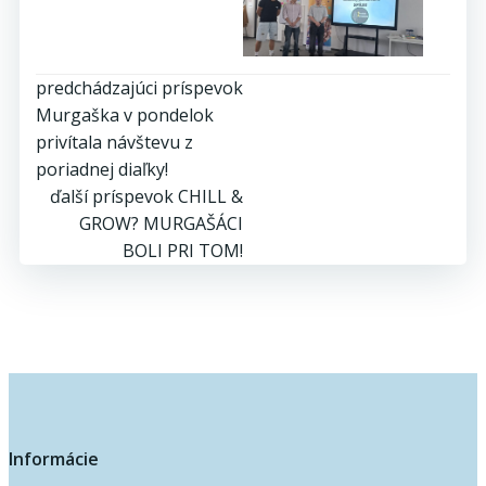
Post
predchádzajúci príspevok
Murgaška v pondelok
navigation
privítala návštevu z
poriadnej diaľky!
Post
ďalší príspevok
CHILL &
GROW? MURGAŠÁCI
navigation
BOLI PRI TOM!
Informácie