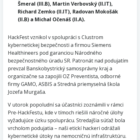
Šmeral (III.B), Martin Verbovský (II.IT),
Richard Zemko (II.IT), Radovan Mokošák
(II.B) a Michal Očenáš (II.A).
HackFest vznikol v spolupráci s Clustrom
kybernetickej bezpečnosti a firmou Siemens
Healthineers pod garanciou Národného
bezpečnostného úradu SR. Patronát nad podujatím
prevzal Banskobystrický samosprávny kraj a
organizačne sa zapojili OZ Preventista, odborné
firmy GAMO, ASBIS a Stredná priemyselná škola
Jozefa Murgaša.
V utorok popoludní sa účastníci zoznámili v rámci
Pre-HackFestu, kde v tímoch riešili náročné úlohy
vyžadujúce úzku spoluprácu. Stredajšia súťaž bola
vrcholom podujatia – naši etickí hackeri odrážali
kybernetické útoky na nemocničnú infraštruktúru.