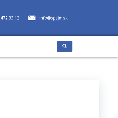
-472 33 12
info@spsjm.sk