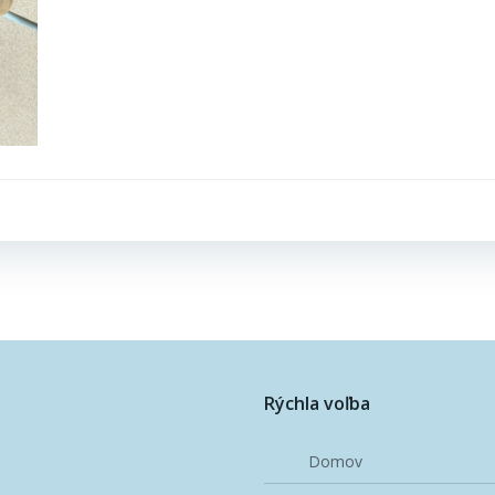
Post
navigation
Rýchla voľba
Domov