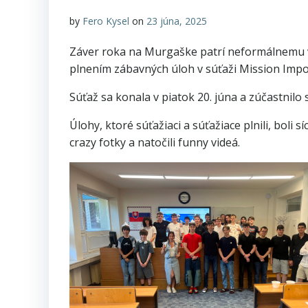
by
Fero Kysel
on
23 júna, 2025
Záver roka na Murgaške patrí neformálnemu vzd
plnením zábavných úloh v súťaži Mission Impo
Súťaž sa konala v piatok 20. júna a zúčastnilo
Úlohy, ktoré súťažiaci a súťažiace plnili, boli 
crazy fotky a natočili funny videá.