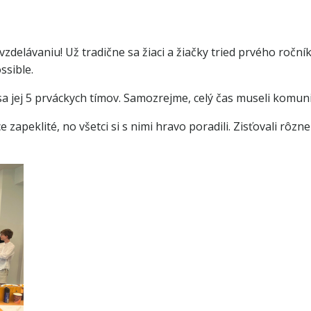
elávaniu! Už tradične sa žiaci a žiačky tried prvého ročník
ssible.
 sa jej 5 prváckych tímov. Samozrejme, celý čas museli komuni
síce zapeklité, no všetci si s nimi hravo poradili. Zisťovali rô