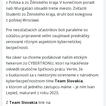
z Poľska a zo Žilinského kraja. V konečnom poradí
naši Murgašáci obsadili tretie miesto. Zvíťazili
študenti zo Žilinského kraja, druhí boli kolegovia
z poľskej Wroclawi.
Pre nesúťažiacich účastníkov boli paralelne so
súťažou pripravené veľmi zaujímavé prednášky
venované rôznym aspektom kybernetickej
bezpečnosti.
Na záver sa chceme poďakovať našim etickým
hekerom zo CYBERTRONU, ktorí na HackFeste
odviedli skutočne špičkovú prácu. Verím, že
v budúcnosti sa s niektorými stretneme v národnom
kyberbezpečnostnom tíme
Team Slovakia
,
v ktorom už jedného zástupcu máme – je ním Ivan
Lepieš, maturant z roku 2023
.
Z
Team Slovakia
link na: