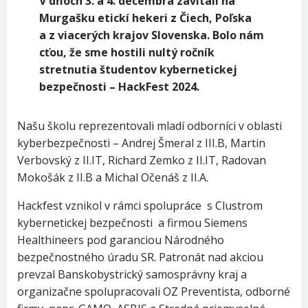
V dňoch 3. a 4. decembra zavítali na
Murgašku etickí hekeri z Čiech, Poľska
a z viacerých krajov Slovenska. Bolo nám
cťou, že sme hostili nultý ročník
stretnutia študentov kybernetickej
bezpečnosti – HackFest 2024.
Našu školu reprezentovali mladí odborníci v oblasti
kyberbezpečnosti – Andrej Šmeral z III.B, Martin
Verbovský z II.IT, Richard Zemko z II.IT, Radovan
Mokošák z II.B a Michal Očenáš z II.A.
Hackfest vznikol v rámci spolupráce s Clustrom
kybernetickej bezpečnosti a firmou Siemens
Healthineers pod garanciou Národného
bezpečnostného úradu SR. Patronát nad akciou
prevzal Banskobystrický samosprávny kraj a
organizačne spolupracovali OZ Preventista, odborné