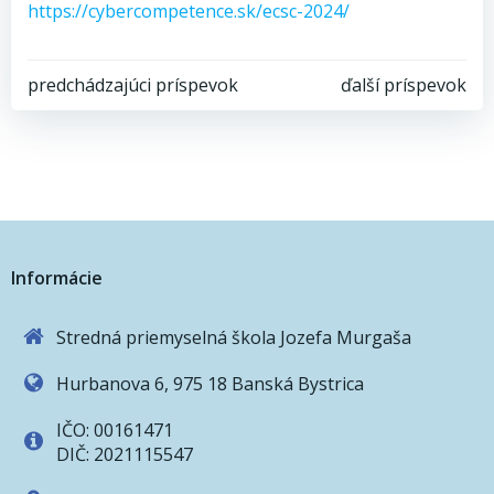
https://cybercompetence.sk/ecsc-2024/
Post
Post
predchádzajúci príspevok
ďalší príspevok
navigation
navigation
Informácie
Stredná priemyselná škola Jozefa Murgaša
Hurbanova 6, 975 18 Banská Bystrica
IČO: 00161471
DIČ: 2021115547