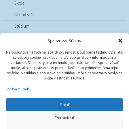
Škola
Uchádzači
Štúdium
Školská jedáleň
Spravovať Súhlas
Aktuality
Na poskytovanie tých najlepších skúseností používame technológie, ako
sú súbory cookie na ukladanie a/alebo prístup k informáciám o
Blog
zariadení. Súhlas s týmito technológiami nám umožní spracovávať
údaje, ako je správanie pri prehliadaní alebo jedinečné ID na tejto
Kontakt
stránke. Nesúhlas alebo odvolanie súhlasu môže nepriaznivo ovplyvniť
určité vlastnosti a funkcie.
Správa služieb
Prijať
Odmietnuť
© 2026 | Stredná priemyselná škola Jozefa
Murgaša|spsjm.sk | Všetky práva vyhradené. | Web