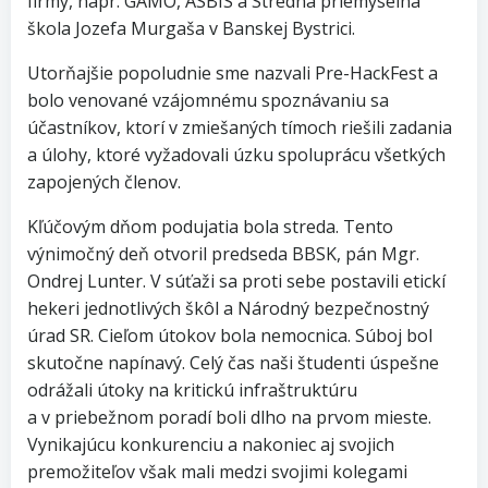
firmy, napr. GAMO, ASBIS a Stredná priemyselná
škola Jozefa Murgaša v Banskej Bystrici.
Utorňajšie popoludnie sme nazvali Pre-HackFest a
bolo venované vzájomnému spoznávaniu sa
účastníkov, ktorí v zmiešaných tímoch riešili zadania
a úlohy, ktoré vyžadovali úzku spoluprácu všetkých
zapojených členov.
Kľúčovým dňom podujatia bola streda. Tento
výnimočný deň otvoril predseda BBSK, pán Mgr.
Ondrej Lunter. V súťaži sa proti sebe postavili etickí
hekeri jednotlivých škôl a Národný bezpečnostný
úrad SR. Cieľom útokov bola nemocnica. Súboj bol
skutočne napínavý. Celý čas naši študenti úspešne
odrážali útoky na kritickú infraštruktúru
a v priebežnom poradí boli dlho na prvom mieste.
Vynikajúcu konkurenciu a nakoniec aj svojich
premožiteľov však mali medzi svojimi kolegami