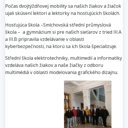
Počas dvojtýždňovej mobility sa našich žiakov a žiačok
ujali skúsení lektori a lektorky na hosťujúcich školách.
Hosťujúca škola –Smíchovská střední průmyslová
škola – a gymnázium si pre našich sieťarov z tried III.A
a III.B pripravila vzdelávanie v oblasti
kyberbezpečnosti, na ktorú sa ich škola špecializuje.
Střední škola elektrotechniky, multimedií a informatiky
vzdeláva našich žiakov a naše žiačky z odboru
multimédiá v oblasti modelovania grafického dizajnu.