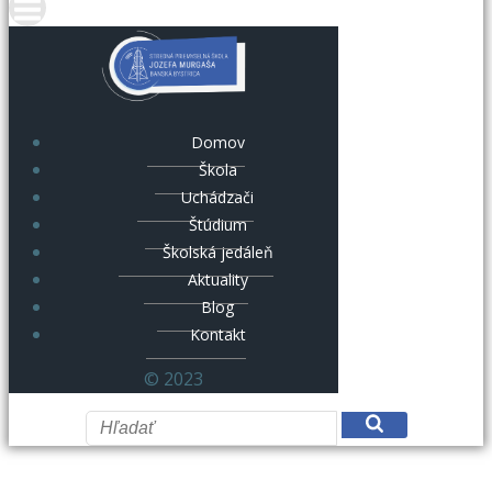
Domov
Škola
Uchádzači
Štúdium
Školská jedáleň
Aktuality
Blog
Kontakt
© 2023