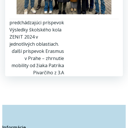
Post
predchádzajúci príspevok
Výsledky školského kola
navigation
ZENIT 2024 v
jednotlivých oblastiach.
Post
ďalší príspevok
Erasmus
v Prahe – zhrnutie
navigation
mobility od žiaka Patrika
Pivarčiho z 3.A
Informácie