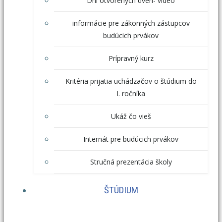
Dni otvorených dverí- video
informácie pre zákonných zástupcov
budúcich prvákov
Prípravný kurz
Kritéria prijatia uchádzačov o štúdium do
I. ročníka
Ukáž čo vieš
Internát pre budúcich prvákov
Stručná prezentácia školy
ŠTÚDIUM