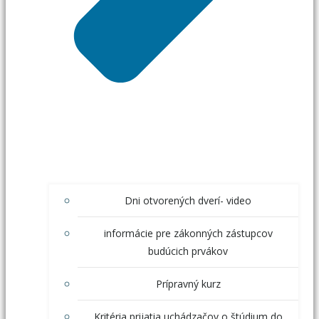
Dni otvorených dverí- video
informácie pre zákonných zástupcov
budúcich prvákov
Prípravný kurz
Kritéria prijatia uchádzačov o štúdium do