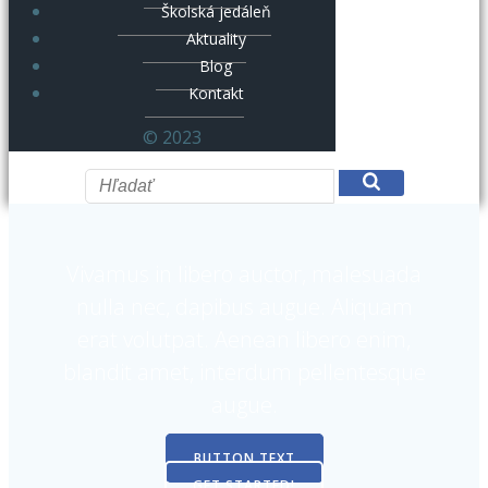
Školská jedáleň
Aktuality
Blog
Kontakt
© 2023
Vivamus in libero auctor, malesuada
nulla nec, dapibus augue. Aliquam
erat volutpat. Aenean libero enim,
blandit amet, interdum pellentesque
augue.
BUTTON TEXT
GET STARTED!