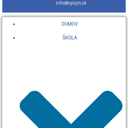
info@spsjm.sk
DOMOV
ŠKOLA